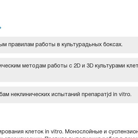
ь
ым правилам работы в культурадьных боксах.
ическим методам работы с 2D и 3D культурами кле
ам неклинических испытаний препаратjd in vitro.
рования клеток in vitro. Монослойные и суспензио