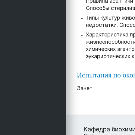
Правила асептики 
Способы стерилиз
Типы культур жив
недостатки. Спосо
Характеристика п
жизнеспособности
химических агент
эукариотических к
Испытания по око
Зачет
Кафедра биохимии