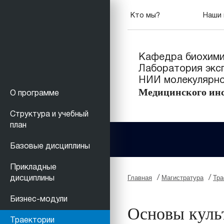
Кто мы?
Наши 
Кафедра биохимии
Лаборатория экс
НИИ молекулярно
Медицинского инс
О программе
Структура и учебный
план
Базовые дисциплины
Прикладные
Главная
Магистратура
Тра
/
/
дисциплины
Бизнес-модули
Основы куль
Траектории