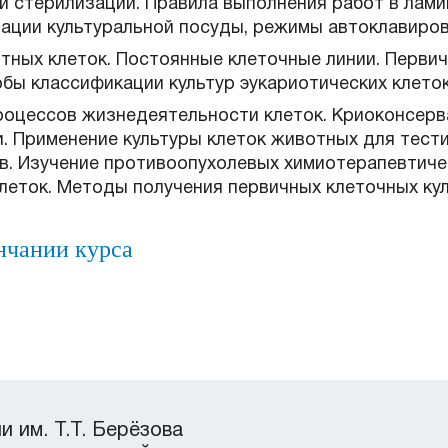
и стерилизации. Правила выполнения работ в лами
ации культуральной посуды, режимы автоклавиров
отных клеток. Постоянные клеточные линии. Перви
бы классификации культур эукариотических клето
роцессов жизнедеятельности клеток. Криоконсерв
. Применение культуры клеток животных для тести
ов. Изучение противоопухолевых химиотерапевтич
леток. Методы получения первичных клеточных кул
нчании курса
 им. Т.Т. Берёзова