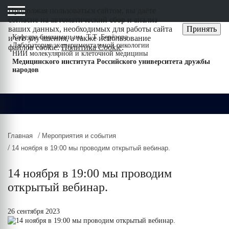
Продолжая пользоваться сайтом, вы даёте
cогласие на автоматический сбор и анализ
ваших данных, необходимых для работы сайта
Принять
Кафедра биохимии им. Т.Т. Берёзова
и его улучшения, а также использование
Лаборатория экспериментальной онкологии
файлов cookie.
Политика Cookie
.
НИИ молекулярной и клеточной медицины
Медицинского института Российского университета дружбы
народов
/
Главная
Мероприятия и события
/
14 ноября в 19:00 мы проводим открытый вебинар.
14 ноября в 19:00 мы проводим
открытый вебинар.
26 сентября 2023