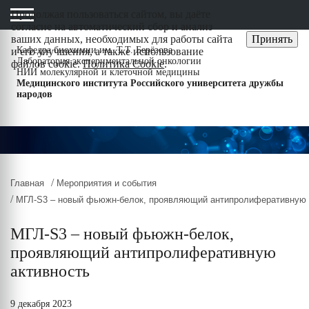
Продолжая пользоваться сайтом, вы даёте
cогласие на автоматический сбор и анализ
ваших данных, необходимых для работы сайта
Принять
Кафедра биохимии им. Т.Т. Берёзова
и его улучшения, а также использование
Лаборатория экспериментальной онкологии
файлов cookie.
Политика Cookie
.
НИИ молекулярной и клеточной медицины
Медицинского института Российского университета дружбы
народов
/
Главная
Мероприятия и события
/
МГЛ-S3 – новый фьюжн-белок, проявляющий антипролиферативную 
МГЛ-S3 – новый фьюжн-белок,
проявляющий антипролиферативную
активность
9 декабря 2023