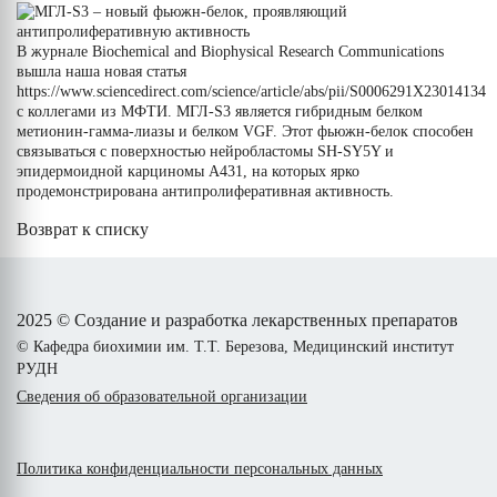
В журнале Biochemical and Biophysical Research Communications
вышла наша новая статья
https://www.sciencedirect.com/science/article/abs/pii/S0006291X23014134
с коллегами из МФТИ. МГЛ-S3 является гибридным белком
метионин-гамма-лиазы и белком VGF. Этот фьюжн-белок способен
связываться с поверхностью нейробластомы SH-SY5Y и
эпидермоидной карциномы А431, на которых ярко
продемонстрирована антипролиферативная активность.
Возврат к списку
2025 © Создание и разработка лекарственных препаратов
© Кафедра биохимии им. Т.Т. Березова, Медицинский институт
РУДН
Сведения об образовательной организации
Политика конфиденциальности персональных данных