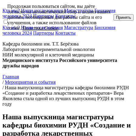
Продолжая пользоваться сайтом, вы даёте
Кто мы?
Наши исследования
Магистратура
Биохимия
cогласие на автоматический сбор и анализ ваших
человека 2024
Партнеры
Контакты
данных, необходимых для работы сайта и его
Принять
улучшения, а также использование файлов
Кто мы?
Наши исследования
Магистратура
Биохимия
cookie.
Политика Cookie
.
человека 2024
Партнеры
Контакты
Кафедра биохимии им. Т.Т. Берёзова
Лаборатория экспериментальной онкологии
НИИ молекулярной и клеточной медицины
Медицинского института Российского университета
дружбы народов
Главная
/
Мероприятия и события
/
Наша выпускница магистратуры кафедры биохимии РУДН
«Создание и разработка лекарственных препаратов» Вера
Яковлева стала одной из лучших выпускниц РУДН в этом
году
Наша выпускница магистратуры
кафедры биохимии РУДН «Создание и
разработка лекарственных