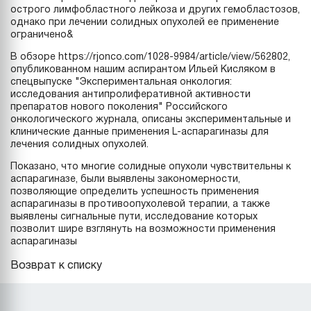
острого лимфобластного лейкоза и других гемобластозов,
однако при лечении солидных опухолей ее применение
ограничено&
В обзоре
https://rjonco.com/1028-9984/article/view/562802
,
опубликованном нашим аспирантом Ильей Кисляком в
спецвыпуске "Экспериментальная онкология:
исследования антипролиферативной активности
препаратов нового поколения" Российского
онкологического журнала, описаны экспериментальные и
клинические данные применения L-аспарагиназы для
лечения солидных опухолей.
Показано, что многие солидные опухоли чувствительны к
аспарагиназе, были выявлены закономерности,
позволяющие определить успешность применения
аспарагиназы в противоопухолевой терапии, а также
выявлены сигнальные пути, исследование которых
позволит шире взглянуть на возможности применения
аспарагиназы
Возврат к списку