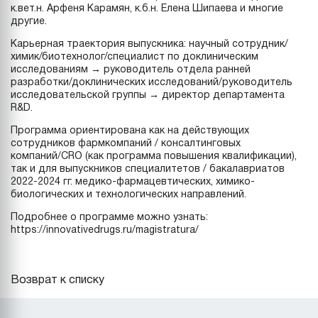
к.вет.н. Арфеня Карамян, к.б.н. Елена Шипаева и многие
другие.
Карьерная траектория выпускника: научный сотрудник/
химик/биотехнолог/специалист по доклиническим
исследованиям → руководитель отдела ранней
разработки/доклинических исследований/руководитель
исследовательской группы → директор департамента
R&D.
Программа ориентирована как на действующих
сотрудников фармкомпаний / консалтинговых
компаний/CRO (как программа повышения квалификации),
так и для выпускников специалитетов / бакалавриатов
2022-2024 гг. медико-фармацевтических, химико-
биологических и технологических направлений.
Подробнее о программе можно узнать:
https://innovativedrugs.ru/magistratura/
Возврат к списку