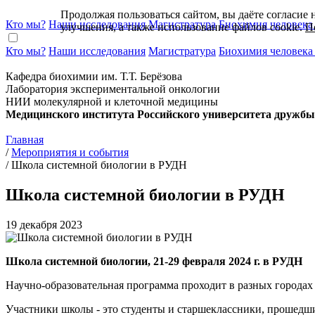
Продолжая пользоваться сайтом, вы даёте cогласие 
Кто мы?
Наши исследования
Магистратура
Биохимия человека
улучшения, а также использование файлов cookie.
П
Кто мы?
Наши исследования
Магистратура
Биохимия человека
Кафедра биохимии им. Т.Т. Берёзова
Лаборатория экспериментальной онкологии
НИИ молекулярной и клеточной медицины
Медицинского института Российского университета дружбы
Главная
/
Мероприятия и события
/
Школа системной биологии в РУДН
Школа системной биологии в РУДН
19 декабря 2023
Школа системной биологии, 21-29 февраля 2024 г. в РУДН
Научно-образовательная программа проходит в разных городах
Участники школы - это студенты и старшеклассники, прошедши