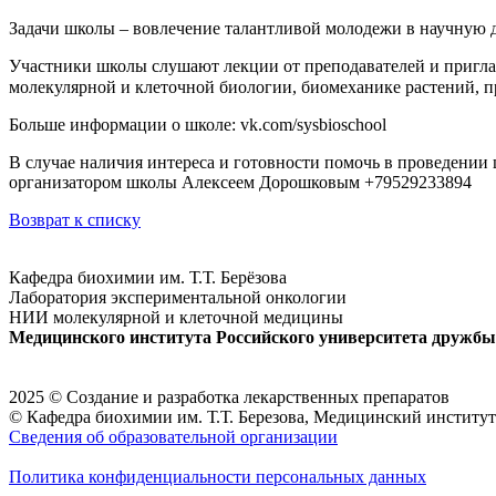
Задачи школы – вовлечение талантливой молодежи в научную 
Участники школы слушают лекции от преподавателей и пригл
молекулярной и клеточной биологии, биомеханике растений, 
Больше информации о школе: vk.com/sysbioschool
В случае наличия интереса и готовности помочь в проведении 
организатором школы Алексеем Дорошковым +79529233894
Возврат к списку
Кафедра биохимии им. Т.Т. Берёзова
Лаборатория экспериментальной онкологии
НИИ молекулярной и клеточной медицины
Медицинского института Российского университета дружбы
2025 © Создание и разработка лекарственных препаратов
© Кафедра биохимии им. Т.Т. Березова, Медицинский инст
Сведения об образовательной организации
Политика конфиденциальности персональных данных